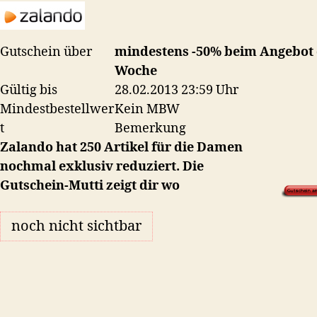
für
Damen
stark
Gutschein über
mindestens -50% beim Angebot
reduziert
Woche
Gültig bis
28.02.2013 23:59 Uhr
Mindestbestellwer
Kein MBW
t
Bemerkung
Zalando hat 250 Artikel für die Damen
nochmal exklusiv reduziert. Die
Gutschein-Mutti zeigt dir wo
noch nicht sichtbar