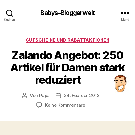
Babys-Bloggerwelt
Suchen
Menü
Kategorien
GUTSCHEINE UND RABATTAKTIONEN
Zalando Angebot: 250
Artikel für Damen stark
reduziert
Von
Papa
24. Februar 2013
Beitragsautor
Veröffentlichungsdatum
zu
Keine Kommentare
Zalando
Angebot:
250
Artikel