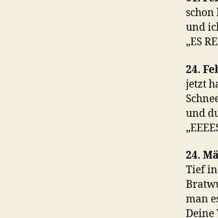
schon 
und ic
„ES RE
24. F
jetzt 
Schnee
und du
„EEEE
24. M
Tief in
Bratwu
man es
Deine 