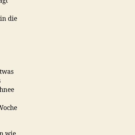
agt
in die
etwas
s
chnee
 Woche
en wie