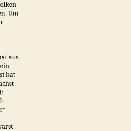
Wolken
hen. Um
n
ät aus
dein
st hat
achst
t:
ch
r“
warst