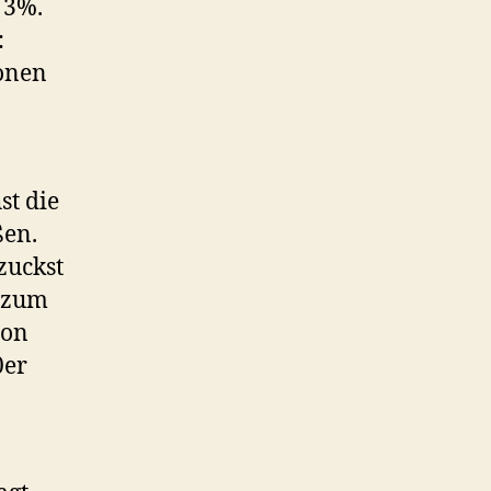
 3%.
:
ionen
t die
ßen.
zuckst
u zum
hon
0er