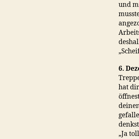
und mi
musste
angezo
Arbeit
deshal
„Schei
6. De
Treppe
hat di
öffnes
deinen
gefall
denkst
„Ja tol