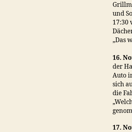
Grillm
und So
17:30 
Dächer
„Das w
16. N
der Ha
Auto i
sich a
die Fa
„Welch
genom
17. N