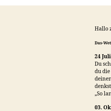
Hallo 
Das-Wet
24 Jul
Du sc
du die
deine
denkst
„So la
03. O