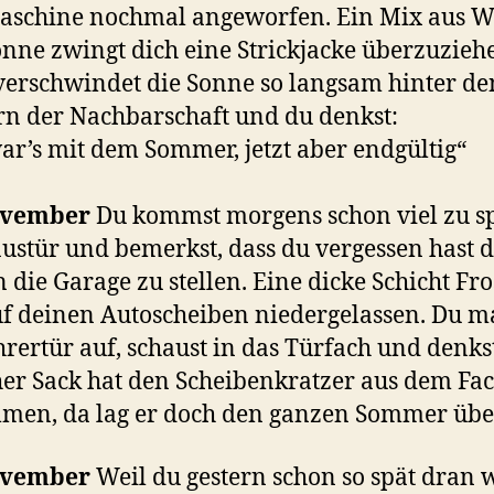
aschine nochmal angeworfen. Ein Mix aus 
nne zwingt dich eine Strickjacke überzuzie
verschwindet die Sonne so langsam hinter de
n der Nachbarschaft und du denkst:
ar’s mit dem Sommer, jetzt aber endgültig“
ovember
Du kommst morgens schon viel zu sp
ustür und bemerkst, dass du vergessen hast 
n die Garage zu stellen. Eine dicke Schicht Fro
uf deinen Autoscheiben niedergelassen. Du m
hrertür auf, schaust in das Türfach und denks
er Sack hat den Scheibenkratzer aus dem Fa
men, da lag er doch den ganzen Sommer übe
ovember
Weil du gestern schon so spät dran 