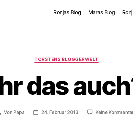
Ronjas Blog
Maras Blog
Ronj
Kategorien
TORSTENS BLOGGERWELT
hr das auch
Von
Papa
24. Februar 2013
Keine Kommenta
Beitragsautor
Veröffentlichungsdatum