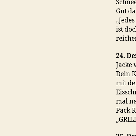
Schnee
Gut da
„Jedes
ist do
reiche
24. D
Jacke 
Dein K
mit de
Eissch
mal na
Pack R
„GRIL