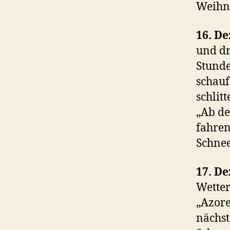
Weihna
16. D
und dr
Stunde
schauf
schlit
„Ab d
fahren
Schne
17. D
Wetter
„Azore
nächst