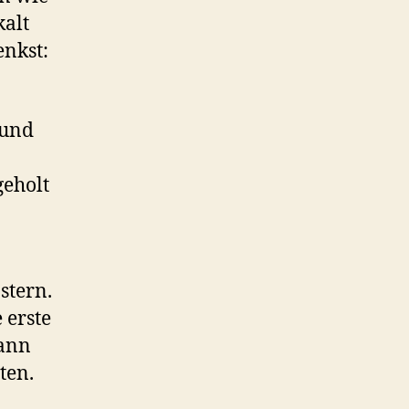
kalt
enkst:
 und
geholt
stern.
 erste
kann
ten.