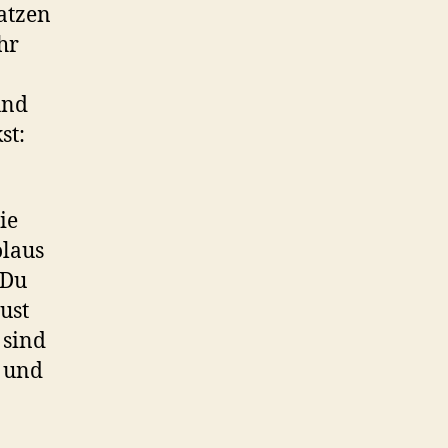
atzen
hr
und
st:
ie
olaus
 Du
ust
 sind
e und