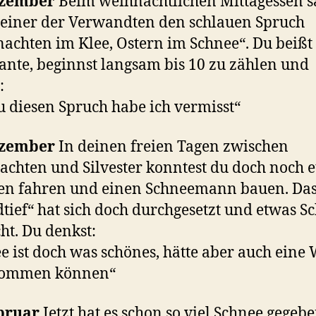
ezember
Beim weihnachtlichen Mittagessen s
einer der Verwandten den schlauen Spruch
achten im Klee, Ostern im Schnee“. Du beißt 
ante, beginnst langsam bis 10 zu zählen und
:
 diesen Spruch habe ich vermisst“
ezember
In deinen freien Tagen zwischen
chten und Silvester konntest du doch noch 
ten fahren und einen Schneemann bauen. Da
dtief“ hat sich doch durchgesetzt und etwas S
ht. Du denkst:
e ist doch was schönes, hätte aber auch eine
kommen können“
ebruar
Jetzt hat es schon so viel Schnee gegeb