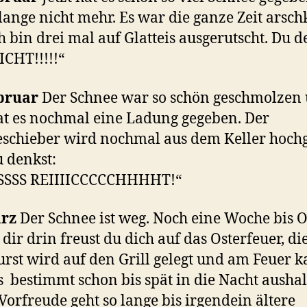
lange nicht mehr. Es war die ganze Zeit arsch
h bin drei mal auf Glatteis ausgerutscht. Du d
ICHT!!!!!“
ebruar
Der Schnee war so schön geschmolzen
hat es nochmal eine Ladung gegeben. Der
schieber wird nochmal aus dem Keller hoch
 denkst:
SSSS REIIIICCCCCHHHHT!“
ärz
Der Schnee ist weg. Noch eine Woche bis O
 dir drin freust du dich auf das Osterfeuer, die
rst wird auf den Grill gelegt und am Feuer 
 bestimmt schon bis spät in die Nacht aushal
Vorfreude geht so lange bis irgendein ältere