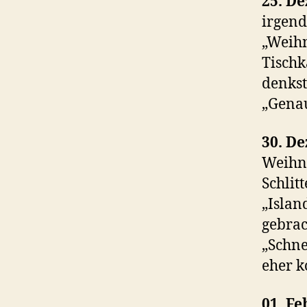
25. D
irgend
„Weihn
Tischk
denkst
„Genau
30. D
Weihna
Schlit
„Islan
gebrac
„Schne
eher 
01. F