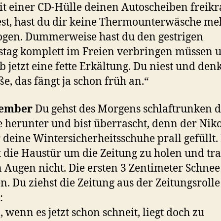
t einer CD-Hülle deinen Autoscheiben freikr
st, hast du dir keine Thermounterwäsche me
gen. Dummerweise hast du den gestrigen
stag komplett im Freien verbringen müssen 
b jetzt eine fette Erkältung. Du niest und denk
ße, das fängt ja schon früh an.“
zember
Du gehst des Morgens schlaftrunken d
 herunter und bist überrascht, denn der Nik
r deine Wintersicherheitsschuhe prall gefüllt.
t die Haustür um die Zeitung zu holen und tra
 Augen nicht. Die ersten 3 Zentimeter Schnee
en. Du ziehst die Zeitung aus der Zeitungsroll
:
l, wenn es jetzt schon schneit, liegt doch zu