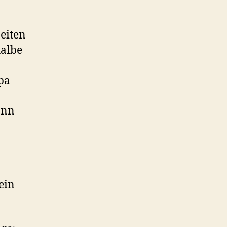
eiten
halbe
pa
ann
ein