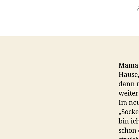
Mama u
Hause,
dann m
weiter
Im neu
„Socke
bin ic
schon 