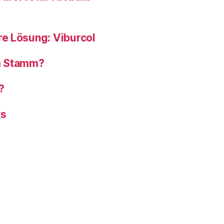
e Lösung: Viburcol
om Stamm?
?
ts