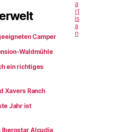
erwelt
geeigneten Camper
pension-Waldmühle
h ein richtiges
nd Xavers Ranch
te Jahr ist
 Iberostar Alcudia