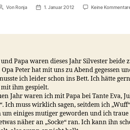
Von
Ronja
1. Januar 2012
Keine Kommentar
Beitragsautor
Veröffentlichungsdatum
nd Papa waren dieses Jahr Silvester beide 
 Opa Peter hat mit uns zu Abend gegessen un
usste ich leider schon ins Bett. Ich hätte ger
 mit ihm gespielt.
en Jahr waren ich mit Papa bei Tante Eva, J
“. Ich muss wirklich sagen, seitdem ich „Wuff
h um einiges mutiger geworden und ich traue
etwas näher an „Socke“ ran. Ich kann ihn sch