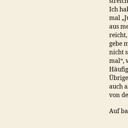
streich
Ich ha
mal „J
aus m
reicht
gebe m
nicht s
mal“, 
Häufig
Übrige
auch a
von de
Auf ba