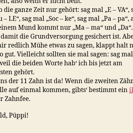
elt, also wenn er nicht bellt.
b die ganze Zeit nur gehört: sag mal „E – VA“, 
u – LE“, sag mal „Soc – ke“, sag mal „Pa – pa“, 
einem Mund kommt nur „Ma – ma“ und „Da“.
, damit die Grundversorgung gesichert ist. Abe
ir redlich Mühe etwas zu sagen, klappt halt 
o gut. Vielleicht sollten sie mal sagen: sag mal
weil die beiden Worte hab‘ ich bis jetzt am
sten gehört.
ns der 11 Zahn ist da! Wenn die zweiten Zäh
lle auf einmal kommen, gibts‘ bestimmt ein
i
r Zahnfee.
ld, Püppi!