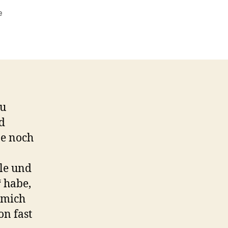
zu
e
Tschüss,
altes
Jahr.
Willkommen
Neues
!
zu
d
ne noch
ule und
“ habe,
 mich
on fast