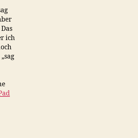
sag
aber
 Das
r ich
noch
 „sag
ne
Pad