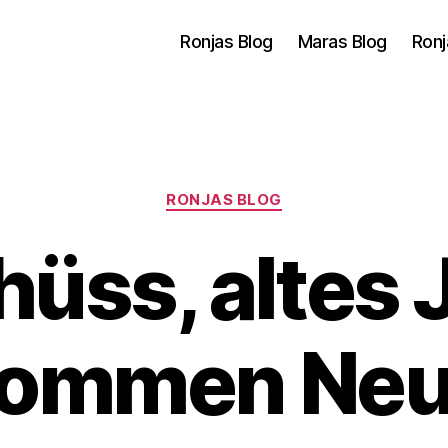
Ronjas Blog
Maras Blog
Ronj
Kategorien
RONJAS BLOG
üss, altes 
kommen Neu