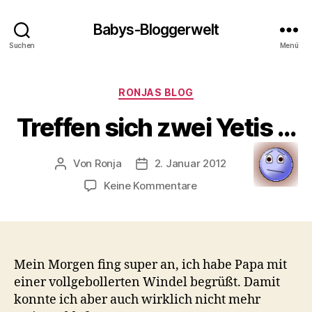
Babys-Bloggerwelt
Suchen
Menü
Kategorien
RONJAS BLOG
Treffen sich zwei Yetis …
Von
Ronja
2. Januar 2012
Beitragsautor
Veröffentlichungsdatum
zu
Keine Kommentare
Treffen
sich
zwei
Yetis
…
Mein Morgen fing super an, ich habe Papa mit
einer vollgebollerten Windel begrüßt. Damit
konnte ich aber auch wirklich nicht mehr