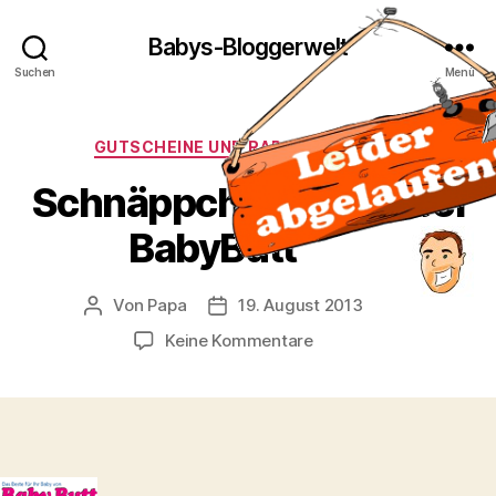
Babys-Bloggerwelt
Suchen
Menü
Kategorien
GUTSCHEINE UND RABATTAKTIONEN
Schnäppchenaktion bei
BabyButt
Von
Papa
19. August 2013
Beitragsautor
Veröffentlichungsdatum
zu
Keine Kommentare
Schnäppchenaktion
bei
BabyButt