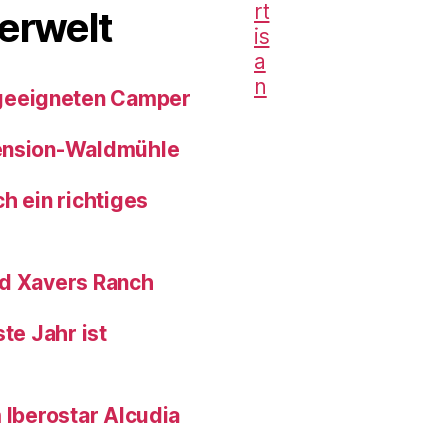
erwelt
geeigneten Camper
pension-Waldmühle
h ein richtiges
nd Xavers Ranch
te Jahr ist
 Iberostar Alcudia