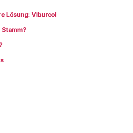
e Lösung: Viburcol
om Stamm?
?
ts