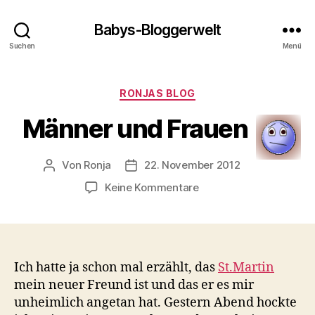
Babys-Bloggerwelt
Suchen
Menü
Kategorien
RONJAS BLOG
Männer und Frauen
Von
Ronja
22. November 2012
Beitragsautor
Veröffentlichungsdatum
zu
Keine Kommentare
Männer
und
Frauen
Ich hatte ja schon mal erzählt, das
St.Martin
mein neuer Freund ist und das er es mir
unheimlich angetan hat. Gestern Abend hockte