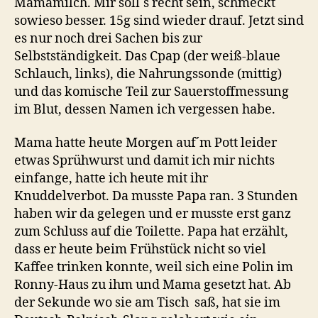
Mamamilch. Mir soll`s recht sein, schmeckt
sowieso besser. 15g sind wieder drauf. Jetzt sind
es nur noch drei Sachen bis zur
Selbstständigkeit. Das Cpap (der weiß-blaue
Schlauch, links), die Nahrungssonde (mittig)
und das komische Teil zur Sauerstoffmessung
im Blut, dessen Namen ich vergessen habe.
Mama hatte heute Morgen auf´m Pott leider
etwas Sprühwurst und damit ich mir nichts
einfange, hatte ich heute mit ihr
Knuddelverbot. Da musste Papa ran. 3 Stunden
haben wir da gelegen und er musste erst ganz
zum Schluss auf die Toilette. Papa hat erzählt,
dass er heute beim Frühstück nicht so viel
Kaffee trinken konnte, weil sich eine Polin im
Ronny-Haus zu ihm und Mama gesetzt hat. Ab
der Sekunde wo sie am Tisch saß, hat sie im