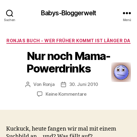
Babys-Bloggerwelt
Suchen
Menü
Kategorien
RONJAS BUCH - WER FRÜHER KOMMT IST LÄNGER DA
Nur noch Mama-
Powerdrinks
Von
Ronja
30. Juni 2010
Beitragsautor
Veröffentlichungsdatum
zu
Keine Kommentare
Nur
noch
Mama-
Powerdrinks
Kuckuck, heute fangen wir mal mit einem
Suchbild an… und? Was fällt auf?