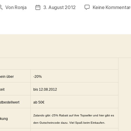
Von
Ronja
3. August 2012
Keine Kommentar
Beitragsautor
Veröffentlichungsdatum
ein über
-20%
eit
bis 12.08.2012
tbestellwert
ab 50€
Zalando gibt -25% Rabatt auf ihre Topseller und hier gibt es
kung
den Gutscheincode dazu. Viel Spaß beim Einkaufen.