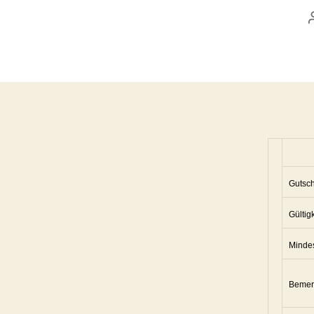
Gutsch
Gültigk
Mindes
Bemer