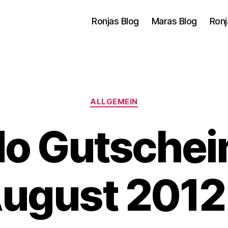
Ronjas Blog
Maras Blog
Ronj
Kategorien
ALLGEMEIN
do Gutschei
ugust 2012