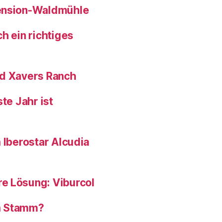
pension-Waldmühle
h ein richtiges
nd Xavers Ranch
te Jahr ist
 Iberostar Alcudia
e Lösung: Viburcol
om Stamm?