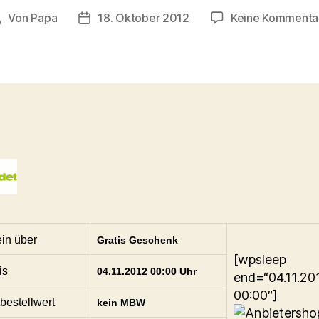
Von
Papa
18. Oktober 2012
Keine Kommenta
Beitragsautor
Veröffentlichungsdatum
in über
Gratis Geschenk
[wpsleep
is
04.11.2012 00:00 Uhr
end=“04.11.20
00:00″]
bestellwert
kein MBW