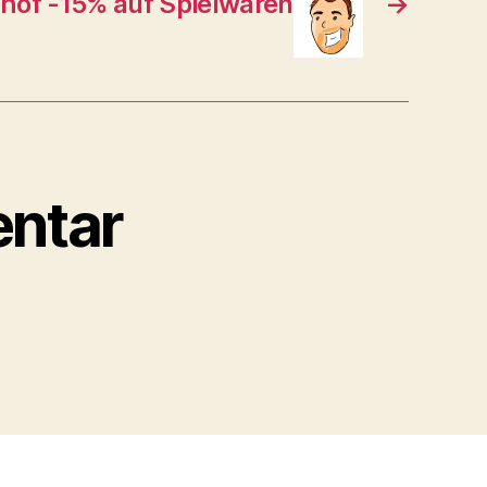
fhof -15% auf Spielwaren
→
ntar