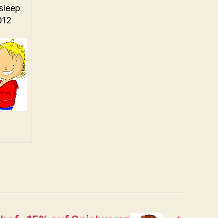
sleep
012