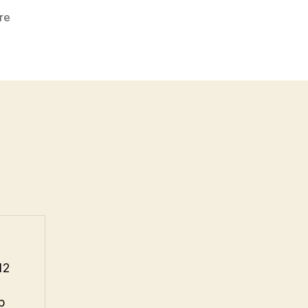
zu
re
Vertbaudet
Gratis
Geschenk
12