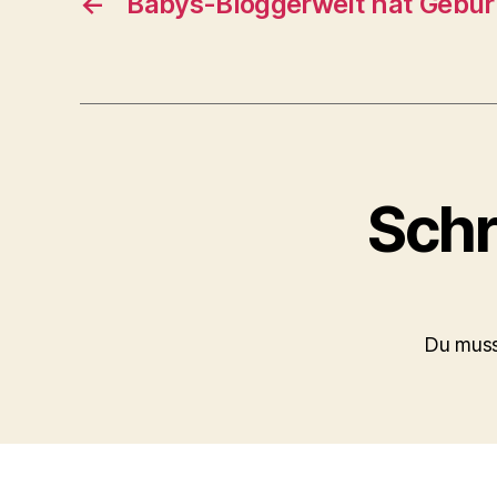
←
Babys-Bloggerwelt hat Gebur
Schr
Du mus