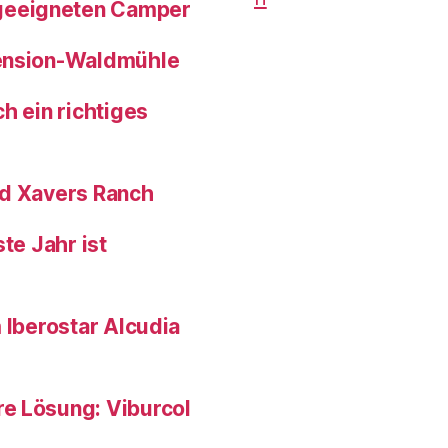
geeigneten Camper
pension-Waldmühle
h ein richtiges
nd Xavers Ranch
te Jahr ist
 Iberostar Alcudia
e Lösung: Viburcol