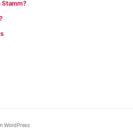
om Stamm?
?
ts
on WordPress