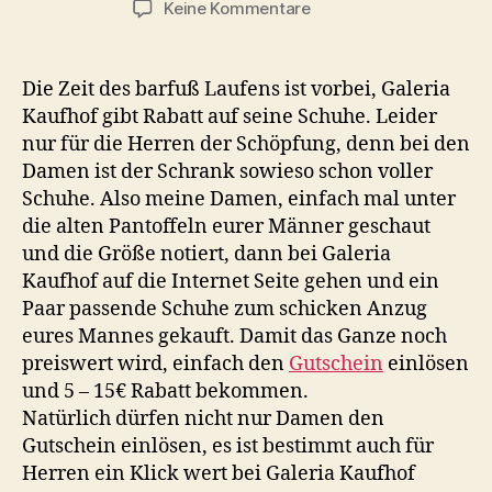
zu
Keine Kommentare
Galeria
Kaufhof:
Rabatt
Die Zeit des barfuß Laufens ist vorbei, Galeria
auf
Kaufhof gibt Rabatt auf seine Schuhe. Leider
seine
nur für die Herren der Schöpfung, denn bei den
Herren
Damen ist der Schrank sowieso schon voller
–
Schuhe. Also meine Damen, einfach mal unter
Schuhe
die alten Pantoffeln eurer Männer geschaut
und die Größe notiert, dann bei Galeria
Kaufhof auf die Internet Seite gehen und ein
Paar passende Schuhe zum schicken Anzug
eures Mannes gekauft. Damit das Ganze noch
preiswert wird, einfach den
Gutschein
einlösen
und 5 – 15€ Rabatt bekommen.
Natürlich dürfen nicht nur Damen den
Gutschein einlösen, es ist bestimmt auch für
Herren ein Klick wert bei Galeria Kaufhof