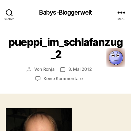
Babys-Bloggerwelt
Suchen
Menü
pueppi_im_schlafanzug
_2
Von
Ronja
3. Mai 2012
Beitragsautor
Veröffentlichungsdatum
zu
Keine Kommentare
pueppi_im_schlafanzu