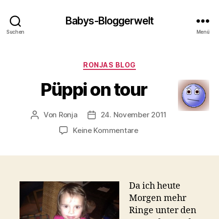
Babys-Bloggerwelt
Suchen
Menü
Kategorien
RONJAS BLOG
Püppi on tour
Von
Ronja
24. November 2011
Beitragsautor
Veröffentlichungsdatum
zu
Keine Kommentare
Püppi
on
tour
Da ich heute
Morgen mehr
Ringe unter den