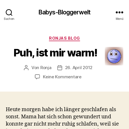
Babys-Bloggerwelt
Suchen
Menü
Kategorien
RONJAS BLOG
Puh, ist mir warm!
Von
Ronja
26. April 2012
Beitragsautor
Veröffentlichungsdatum
zu
Keine Kommentare
Puh,
ist
mir
warm!
Heute morgen habe ich länger geschlafen als
sonst. Mama hat sich schon gewundert und
konnte gar nicht mehr ruhig schlafen, weil sie