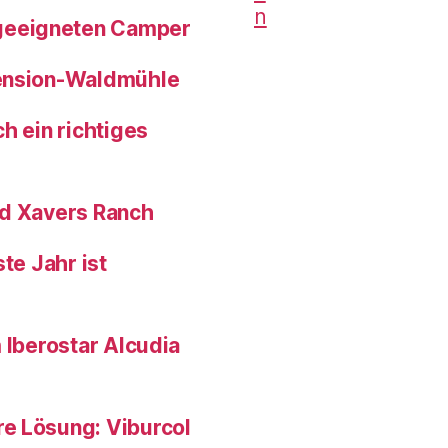
geeigneten Camper
pension-Waldmühle
h ein richtiges
nd Xavers Ranch
te Jahr ist
 Iberostar Alcudia
e Lösung: Viburcol