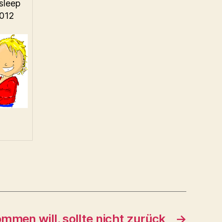
sleep
2012
mmen will, sollte nicht zurück
→