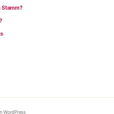
om Stamm?
?
ts
on WordPress