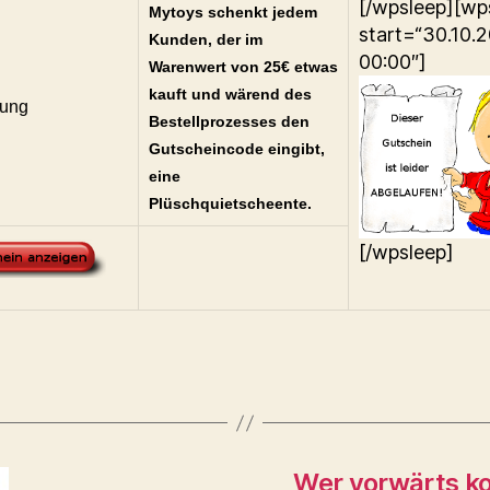
[/wpsleep][wp
Mytoys schenkt jedem
start=“30.10.
Kunden, der im
00:00″]
Warenwert von 25€ etwas
kauft und wärend des
ung
Bestellprozesses den
Gutscheincode eingibt,
eine
Plüschquietscheente.
[/wpsleep]
Wer vorwärts ko