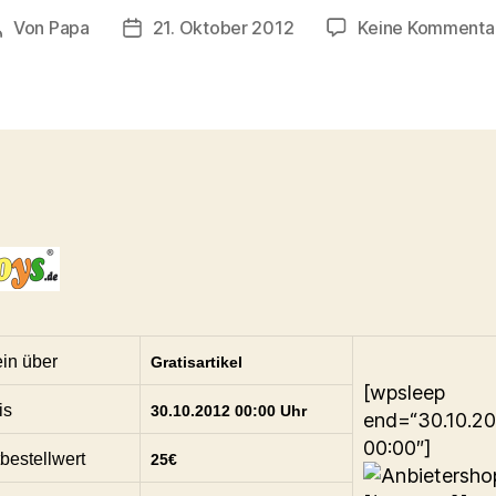
Von
Papa
21. Oktober 2012
Keine Kommenta
Beitragsautor
Veröffentlichungsdatum
in über
Gratisartikel
[wpsleep
is
30.10.2012 00:00 Uhr
end=“30.10.2
00:00″]
bestellwert
25€