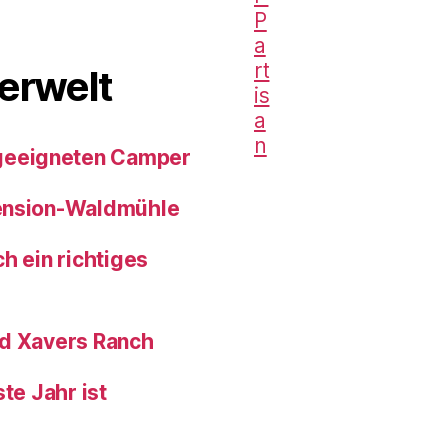
erwelt
geeigneten Camper
pension-Waldmühle
h ein richtiges
nd Xavers Ranch
te Jahr ist