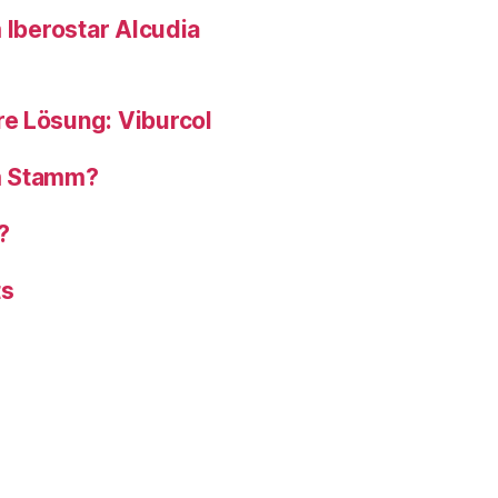
 Iberostar Alcudia
e Lösung: Viburcol
om Stamm?
?
ts