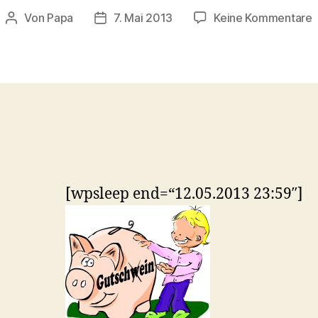
z
Von
Papa
7. Mai 2013
Keine Kommentare
Beitragsautor
Veröffentlichungsdatum
M
b
G
K
R
[wpsleep end=“12.05.2013 23:59″]