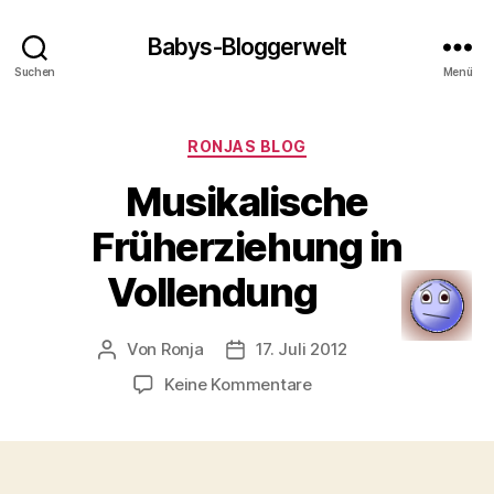
Babys-Bloggerwelt
Suchen
Menü
Kategorien
RONJAS BLOG
Musikalische
Früherziehung in
Vollendung
Von
Ronja
17. Juli 2012
Beitragsautor
Veröffentlichungsdatum
zu
Keine Kommentare
Musikalische
Früherziehung
in
Vollendung