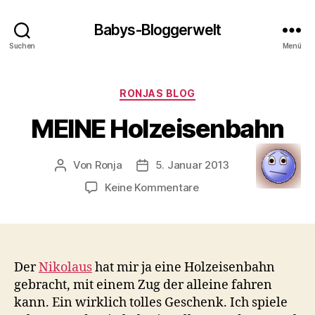
Babys-Bloggerwelt
Suchen
Menü
Kategorien
RONJAS BLOG
MEINE Holzeisenbahn
Von
Ronja
5. Januar 2013
Beitragsautor
Veröffentlichungsdatum
zu
Keine Kommentare
MEINE
Holzeisenbahn
Der
Nikolaus
hat mir ja eine Holzeisenbahn
gebracht, mit einem Zug der alleine fahren
kann. Ein wirklich tolles Geschenk. Ich spiele