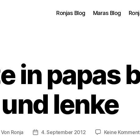
Ronjas Blog
Maras Blog
Ronj
ze in papas 
und lenke
Von
Ronja
4. September 2012
Keine Komment
itragsautor
Veröffentlichungsdatum