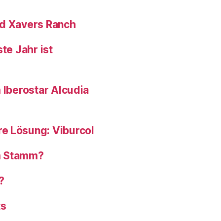
nd Xavers Ranch
te Jahr ist
 Iberostar Alcudia
e Lösung: Viburcol
om Stamm?
?
ts