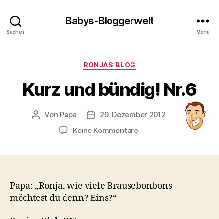
Babys-Bloggerwelt
Suchen
Menü
Kategorien
RONJAS BLOG
Kurz und bündig! Nr.6
Von
Papa
29. Dezember 2012
Beitragsautor
Veröffentlichungsdatum
zu
Keine Kommentare
Kurz
und
bündig!
Nr.6
Papa: „Ronja, wie viele Brausebonbons
möchtest du denn? Eins?“