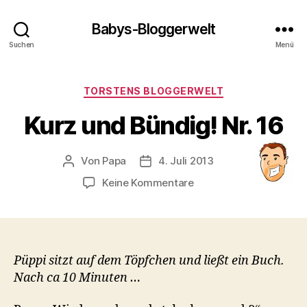
Babys-Bloggerwelt
Suchen
Menü
Kategorien
TORSTENS BLOGGERWELT
Kurz und Bündig! Nr. 16
Von
Papa
4. Juli 2013
Beitragsautor
Veröffentlichungsdatum
zu
Keine Kommentare
Kurz
und
Bündig!
Nr.
16
Püppi sitzt auf dem Töpfchen und ließt ein Buch.
Nach ca 10 Minuten …