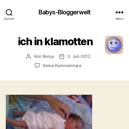
Babys-Bloggerwelt
Suchen
Menü
ich in klamotten
Von
Ronja
3. Juli 2012
Beitragsautor
Veröffentlichungsdatum
zu
Keine Kommentare
ich
in
klamotten