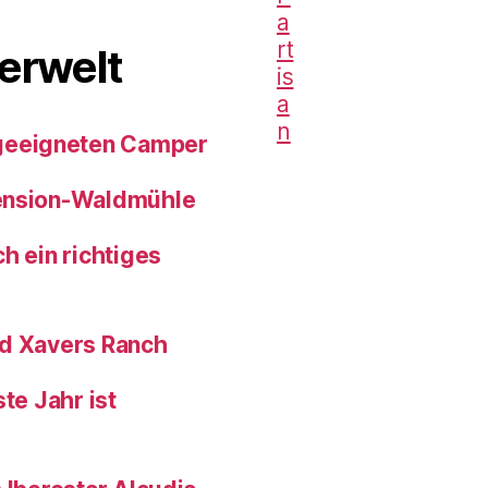
erwelt
geeigneten Camper
pension-Waldmühle
h ein richtiges
nd Xavers Ranch
te Jahr ist