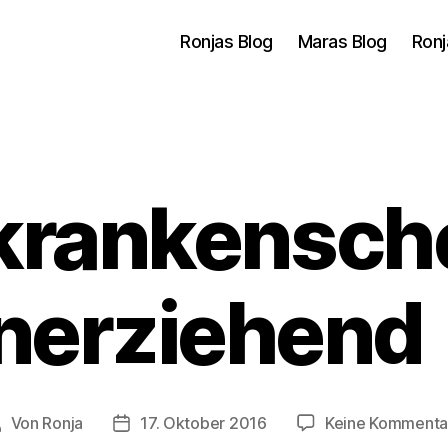
Ronjas Blog
Maras Blog
Ronj
krankensche
inerziehend
Von
Ronja
17. Oktober 2016
Keine Kommenta
eitragsautor
Veröffentlichungsdatum