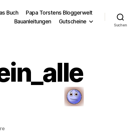
as Buch
Papa Torstens Bloggerwelt
Bauanleitungen
Gutscheine
Suchen
in_alle
zu
re
kinderkrankenschein_alleinerziehend