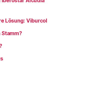
 Iberostar Alcudia
e Lösung: Viburcol
om Stamm?
?
ts