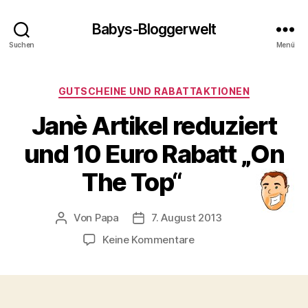
Babys-Bloggerwelt
Suchen
Menü
Kategorien
GUTSCHEINE UND RABATTAKTIONEN
Janè Artikel reduziert
und 10 Euro Rabatt „On
The Top“
Von
Papa
7. August 2013
Beitragsautor
Veröffentlichungsdatum
zu
Keine Kommentare
Janè
Artikel
reduziert
und