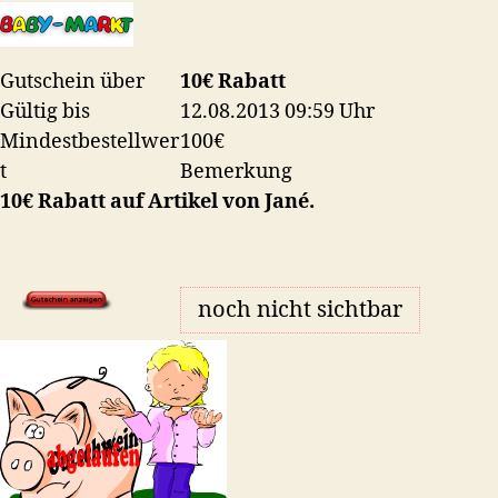
10
Euro
Rabatt
Gutschein über
10€ Rabatt
„On
The
Gültig bis
12.08.2013 09:59 Uhr
Top“
Mindestbestellwer
100€
t
Bemerkung
10€ Rabatt auf Artikel von Jané.
noch nicht sichtbar