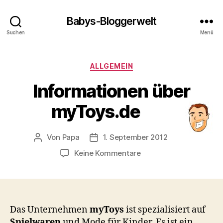
Babys-Bloggerwelt
Suchen
Menü
Kategorien
ALLGEMEIN
Informationen über
myToys.de
Von
Papa
1. September 2012
Beitragsautor
Veröffentlichungsdatum
zu
Keine Kommentare
Informationen
über
myToys.de
Das Unternehmen
myToys
ist spezialisiert auf
Spielwaren
und Mode für Kinder. Es ist ein