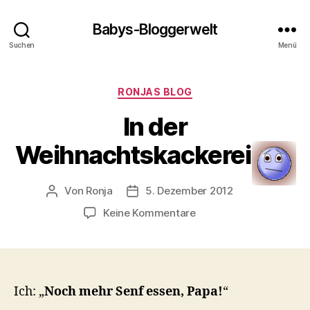
Babys-Bloggerwelt
Suchen
Menü
Kategorien
RONJAS BLOG
In der
Weihnachtskackerei
Von
Ronja
5. Dezember 2012
Beitragsautor
Veröffentlichungsdatum
zu
Keine Kommentare
In
der
Weihnachtskackerei
Ich: „
Noch mehr Senf essen, Papa!
“