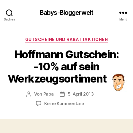
Babys-Bloggerwelt
Suchen
Menü
Kategorien
GUTSCHEINE UND RABATTAKTIONEN
Hoffmann Gutschein:
-10% auf sein
Werkzeugsortiment
Von
Papa
5. April 2013
Beitragsautor
Veröffentlichungsdatum
zu
Keine Kommentare
Hoffmann
Gutschein:
-10%
auf