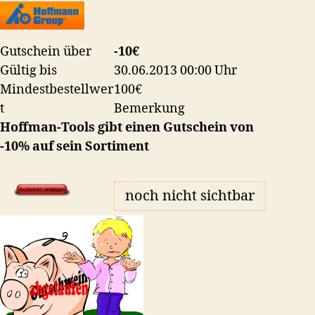
sein
Werkzeugsortiment
Gutschein über
-10€
Gültig bis
30.06.2013 00:00 Uhr
Mindestbestellwer
100€
t
Bemerkung
Hoffman-Tools gibt einen Gutschein von
-10% auf sein Sortiment
noch nicht sichtbar