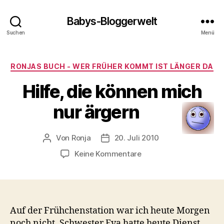
Babys-Bloggerwelt
Suchen
Menü
Kategorien
RONJAS BUCH - WER FRÜHER KOMMT IST LÄNGER DA
Hilfe, die können mich
nur ärgern
Von
Ronja
20. Juli 2010
Beitragsautor
Veröffentlichungsdatum
zu
Keine Kommentare
Hilfe,
die
können
mich
nur
Auf der Frühchenstation war ich heute Morgen
ärgern
noch nicht. Schwester Eva hatte heute Dienst,