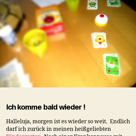
gezockt!
Auf
dem
Stuhl
und
um
den
Stuhl
Ich komme bald wieder !
Halleluja, morgen ist es wieder so weit. Endlich
darf ich zurück in meinen heißgeliebten