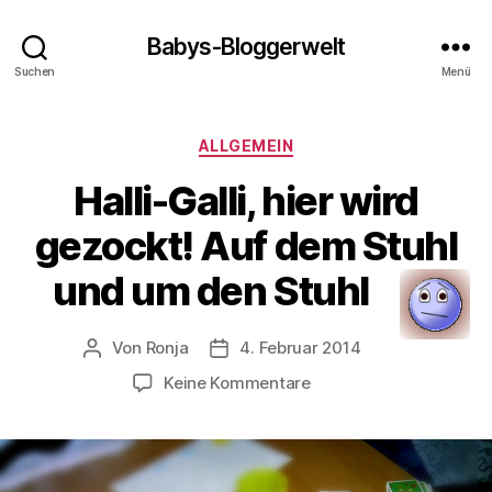
Babys-Bloggerwelt
Suchen
Menü
Kategorien
ALLGEMEIN
Halli-Galli, hier wird
gezockt! Auf dem Stuhl
und um den Stuhl
Von
Ronja
4. Februar 2014
Beitragsautor
Veröffentlichungsdatum
zu
Keine Kommentare
Halli-
Galli,
hier
wird