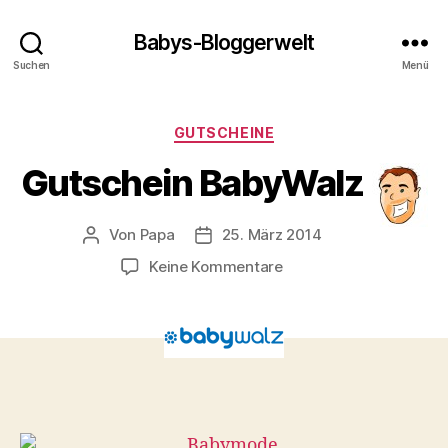
Babys-Bloggerwelt
Suchen
Menü
Kategorien
GUTSCHEINE
Gutschein BabyWalz
Von
Papa
25. März 2014
Beitragsautor
Veröffentlichungsdatum
zu
Keine Kommentare
Gutschein
BabyWalz