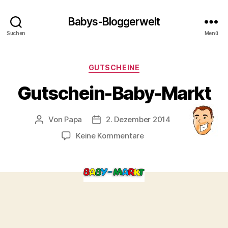
Babys-Bloggerwelt
Suchen
Menü
Kategorien
GUTSCHEINE
Gutschein-Baby-Markt
Von
Papa
2. Dezember 2014
Beitragsautor
Veröffentlichungsdatum
zu
Keine Kommentare
Gutschein-
Baby-
Markt