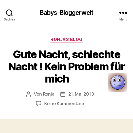
Babys-Bloggerwelt
Suchen
Menü
Kategorien
RONJAS BLOG
Gute Nacht, schlechte
Nacht ! Kein Problem für
mich
Von
Ronja
21. Mai 2013
Beitragsautor
Veröffentlichungsdatum
zu
Keine Kommentare
Gute
Nacht,
schlechte
Nacht