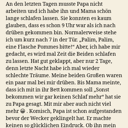
!
An den letzten Tagen musste Papa nicht
Kein
arbeiten und ich habe ihn und Mama schön
Problem
lange schlafen lassen. Sie konnten es kaum
für
glauben, dass es schon 9 Uhr war als ich nach
mich
drüben gekommen bin. Normalerweise stehe
ich um kurz nach 7 in der Tür. „Palim, Palim,
eine Flasche Pommes bitte!“ Aber, ich habe mir
gedacht, es wird mal Zeit die Beiden schlafen
zu lassen. Hat gut geklappt, aber nur 2 Tage,
denn letzte Nacht habe ich mal wieder
schlechte Träume. Meine beiden Großen waren
ein paar mal bei mir drüben. Bis Mama meinte,
dass ich mit in ihr Bett kommen soll „Sonst
bekommen wir gar keinen Schlaf mehr“ hat sie
zu Papa gesagt. Mit mir aber auch nicht viel
mehr 😀 . Komisch, Papa ist schon aufgestanden
bevor der Wecker geklingelt hat. Er machte
keinen so glücklichen Eindruck. Ob ihn mein