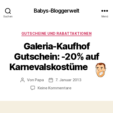
Babys-Bloggerwelt
Suchen
Menü
Kategorien
GUTSCHEINE UND RABATTAKTIONEN
Galeria-Kaufhof
Gutschein: -20% auf
Karnevalskostüme
Von
Papa
7. Januar 2013
Beitragsautor
Veröffentlichungsdatum
zu
Keine Kommentare
Galeria-
Kaufhof
Gutschein:
-20%