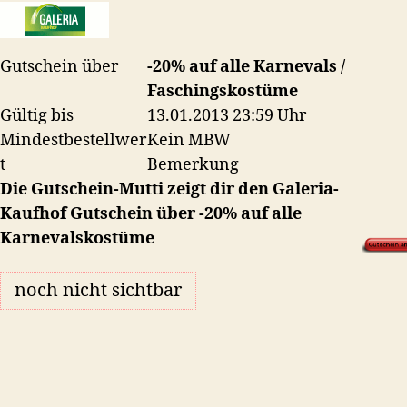
auf
Karnevalskostüme
Gutschein über
-20% auf alle Karnevals /
Faschingskostüme
Gültig bis
13.01.2013 23:59 Uhr
Mindestbestellwer
Kein MBW
t
Bemerkung
Die Gutschein-Mutti zeigt dir den Galeria-
Kaufhof Gutschein über -20% auf alle
Karnevalskostüme
noch nicht sichtbar