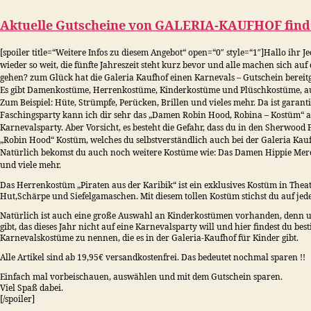
Aktuelle Gutscheine von
GALERIA-KAUFHOF
find
[spoiler title=“Weitere Infos zu diesem Angebot“ open=“0″ style=“1″]Hallo ihr 
wieder so weit, die fünfte Jahreszeit steht kurz bevor und alle machen sich au
gehen? zum Glück hat die Galeria Kaufhof einen Karnevals – Gutschein bereit
Es gibt Damenkostüme, Herrenkostüme, Kinderkostüme und Plüschkostüme, auß
Zum Beispiel: Hüte, Strümpfe, Perücken, Brillen und vieles mehr. Da ist garant
Faschingsparty kann ich dir sehr das „Damen Robin Hood, Robina – Kostüm“ ans 
Karnevalsparty. Aber Vorsicht, es besteht die Gefahr, dass du in den Sherwood
„Robin Hood“ Kostüm, welches du selbstverständlich auch bei der Galeria Kauf
Natürlich bekomst du auch noch weitere Kostüme wie: Das Damen Hippie Merc
und viele mehr.
Das Herrenkostüm „Piraten aus der Karibik“ ist ein exklusives Kostüm in Theat
Hut,Schärpe und Siefelgamaschen. Mit diesem tollen Kostüm stichst du auf jed
Natürlich ist auch eine große Auswahl an Kinderkostümen vorhanden, denn unser
gibt, das dieses Jahr nicht auf eine Karnevalsparty will und hier findest du best
Karnevalskostüme zu nennen, die es in der Galeria-Kaufhof für Kinder gibt.
Alle Artikel sind ab 19,95€ versandkostenfrei. Das bedeutet nochmal sparen !!
Einfach mal vorbeischauen, auswählen und mit dem Gutschein sparen.
Viel Spaß dabei.
[/spoiler]