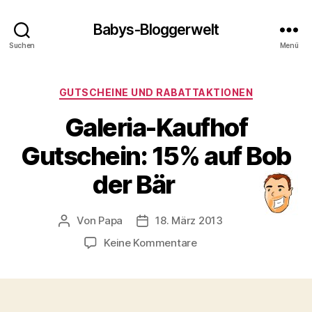
Babys-Bloggerwelt
Suchen
Menü
Kategorien
GUTSCHEINE UND RABATTAKTIONEN
Galeria-Kaufhof
Gutschein: 15% auf Bob
der Bär
Von
Papa
18. März 2013
Beitragsautor
Veröffentlichungsdatum
zu
Keine Kommentare
Galeria-
Kaufhof
Gutschein:
15%