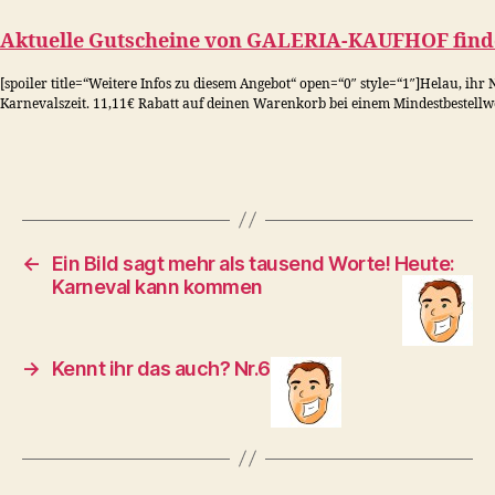
Aktuelle Gutscheine von
GALERIA-KAUFHOF
find
[spoiler title=“Weitere Infos zu diesem Angebot“ open=“0″ style=“1″]Helau, ihr
Karnevalszeit. 11,11€ Rabatt auf deinen Warenkorb bei einem Mindestbestellwe
←
Ein Bild sagt mehr als tausend Worte! Heute:
Karneval kann kommen
→
Kennt ihr das auch? Nr.6