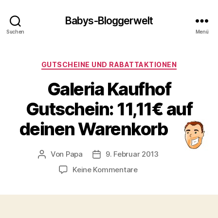
Babys-Bloggerwelt
Suchen
Menü
Kategorien
GUTSCHEINE UND RABATTAKTIONEN
Galeria Kaufhof
Gutschein: 11,11€ auf
deinen Warenkorb
Von
Papa
9. Februar 2013
Beitragsautor
Veröffentlichungsdatum
zu
Keine Kommentare
Galeria
Kaufhof
Gutschein:
11,11€