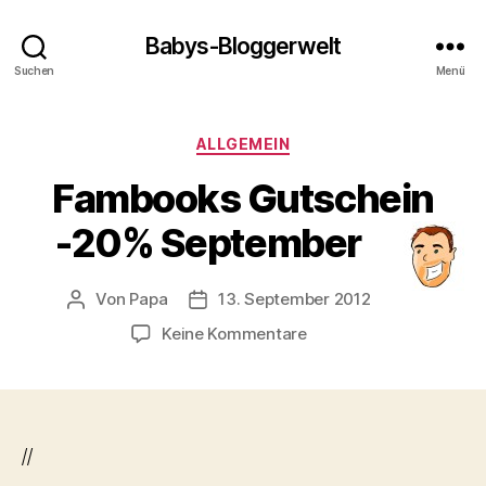
Babys-Bloggerwelt
Suchen
Menü
Kategorien
ALLGEMEIN
Fambooks Gutschein
-20% September
Von
Papa
13. September 2012
Beitragsautor
Veröffentlichungsdatum
zu
Keine Kommentare
Fambooks
Gutschein
-20%
September
//