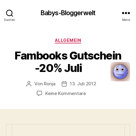
Babys-Bloggerwelt
Suchen
Menü
Kategorien
ALLGEMEIN
Fambooks Gutschein
-20% Juli
Von
Ronja
13. Juli 2012
Beitragsautor
Veröffentlichungsdatum
zu
Keine Kommentare
Fambooks
Gutschein
-20%
Juli