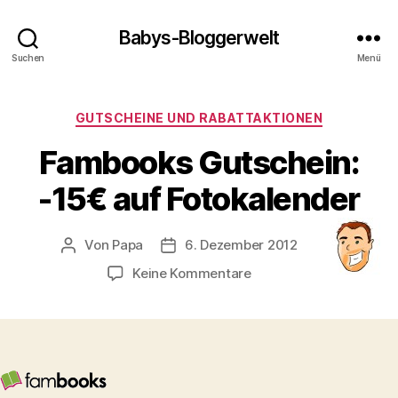
Babys-Bloggerwelt
Suchen
Menü
Kategorien
GUTSCHEINE UND RABATTAKTIONEN
Fambooks Gutschein:
-15€ auf Fotokalender
Von
Papa
6. Dezember 2012
Beitragsautor
Veröffentlichungsdatum
zu
Keine Kommentare
Fambooks
Gutschein:
-15€
auf
Fotokalender