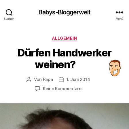
Babys-Bloggerwelt
Suchen
Menü
Kategorien
ALLGEMEIN
Dürfen Handwerker
weinen?
Von
Papa
1. Juni 2014
Beitragsautor
Veröffentlichungsdatum
zu
Keine Kommentare
Dürfen
Handwerker
weinen?