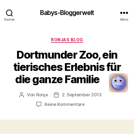
Babys-Bloggerwelt
Suchen
Menü
Kategorien
RONJAS BLOG
Dortmunder Zoo, ein
tierisches Erlebnis für
die ganze Familie
Von
Ronja
2. September 2013
Beitragsautor
Veröffentlichungsdatum
zu
Keine Kommentare
Dortmunder
Zoo,
ein
tierisches