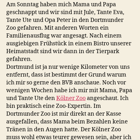
Erlebnis
Am Sonntag haben mich Mama und Papa
für
geschnappt und wir sind mit Jule, Tante Eva,
die
Tante Ute und Opa Peter in den Dortmunder
ganze
Zoo gefahren. Mit anderen Worten ein
Familie
Familienausflug war angesagt. Nach einem
ausgiebigen Frühstück in einem Bistro unserer
Heimatstadt sind wir dann in der Tierpark
gefahren.
Dortmund ist ja nur wenige Kilometer von uns
entfernt, dass ist bestimmt der Grund warum
ich mir so gerne den BVB anschaue. Noch vor
wenigen Wochen habe ich mir mit Mama, Papa
und Tante Ute den
Kölner Zoo
angeschaut. Ich
bin praktisch eine Zoo-Expertin. Im
Dortmunder Zoo ist mir direkt an der Kasse
ausgefallen, dass Mama beim Bezahlen keine
Tränen in den Augen hatte. Der Kölner Zoo
muss wohl etwas teurer gewesen sein, aber ich