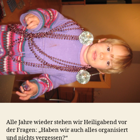
Erst
dann
kann
es
losgehen
Alle Jahre wieder stehen wir Heiligabend vor
der Fragen: „Haben wir auch alles organisiert
und nichts vergessen?“