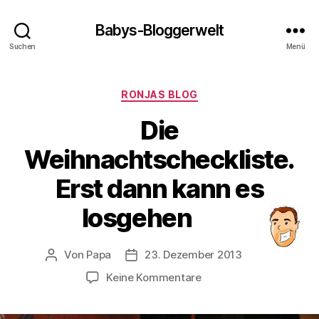
Babys-Bloggerwelt
Suchen
Menü
Kategorien
RONJAS BLOG
Die
Weihnachtscheckliste.
Erst dann kann es
losgehen
Von
Papa
23. Dezember 2013
Beitragsautor
Veröffentlichungsdatum
zu
Keine Kommentare
Die
Weihnachtscheckliste.