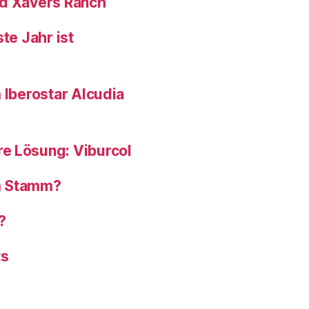
nd Xavers Ranch
te Jahr ist
 Iberostar Alcudia
e Lösung: Viburcol
om Stamm?
?
ts