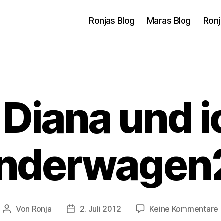
Ronjas Blog
Maras Blog
Ronj
 Diana und i
inderwagen
Von
Ronja
2. Juli 2012
Keine Kommentare
Beitragsautor
Veröffentlichungsdatum