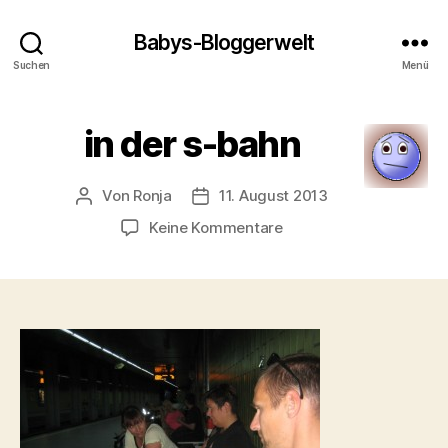
Babys-Bloggerwelt
Suchen
Menü
in der s-bahn
Von
Ronja
11. August 2013
Beitragsautor
Veröffentlichungsdatum
zu
Keine Kommentare
in
der
s-
bahn