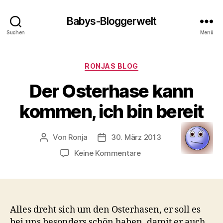
Babys-Bloggerwelt
Suchen
Menü
Kategorien
RONJAS BLOG
Der Osterhase kann
kommen, ich bin bereit
Von
Ronja
30. März 2013
Beitragsautor
Veröffentlichungsdatum
zu
Keine Kommentare
Der
Osterhase
kann
kommen,
ich
Alles dreht sich um den Osterhasen, er soll es
bin
bei uns besonders schön haben, damit er auch