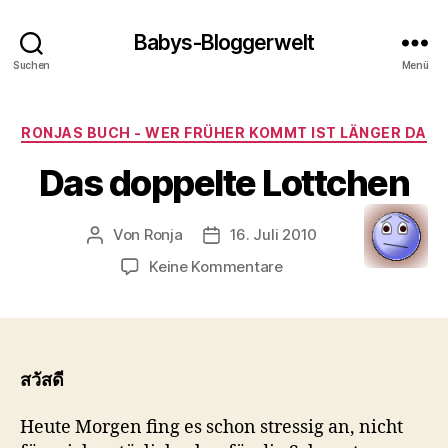
Babys-Bloggerwelt
Suchen
Menü
Kategorien
RONJAS BUCH - WER FRÜHER KOMMT IST LÄNGER DA
Das doppelte Lottchen
Von
Ronja
16. Juli 2010
Beitragsautor
Veröffentlichungsdatum
zu
Keine Kommentare
Das
doppelte
Lottchen
สวัสดี
Heute Morgen fing es schon stressig an, nicht