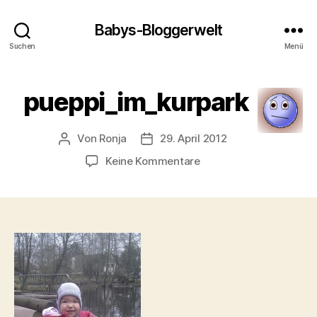
Babys-Bloggerwelt
Suchen
Menü
pueppi_im_kurpark
Von
Ronja
29. April 2012
Beitragsautor
Veröffentlichungsdatum
zu
Keine Kommentare
pueppi_im_kurpark