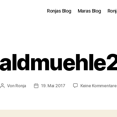
Ronjas Blog
Maras Blog
Ronj
aldmuehle
Von
Ronja
19. Mai 2017
Keine Kommentare
Beitragsautor
Veröffentlichungsdatum