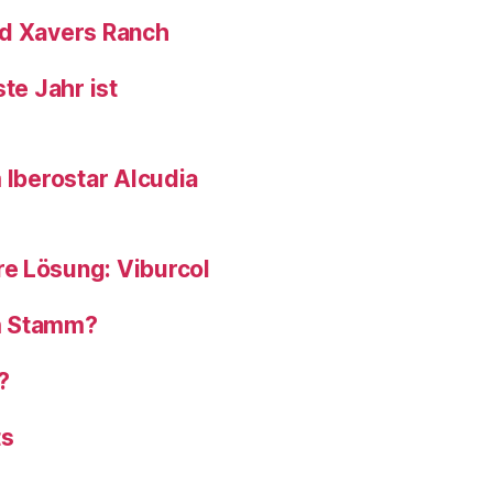
nd Xavers Ranch
te Jahr ist
 Iberostar Alcudia
e Lösung: Viburcol
om Stamm?
?
ts