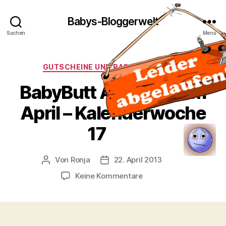
Babys-Bloggerwelt
Suchen
Menü
Kategorien
GUTSCHEINE UND RABATTAKTIONEN
BabyButt Angebote im
April – Kalenderwoche
17
Von
Ronja
22. April 2013
Beitragsautor
Veröffentlichungsdatum
zu
Keine Kommentare
BabyButt
Angebote
im
April