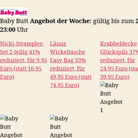
–
Kalenderwoche
17
Baby Butt
Angebot der Woche:
gültig bis zum
2
23:00
Uhr
Nicki-Strampler-
Lässig
Krabbeldecke
Set 2-teilig 41%
Wickeltasche
Glückspilz 37
reduziert, für 9,95
Easy-Bag 33%
reduziert, für
Euro (statt 16,95
reduziert, für
24,95 Euro (sta
Euro)
49,95 Euro (statt
39,95 Euro)
74,95 Euro)