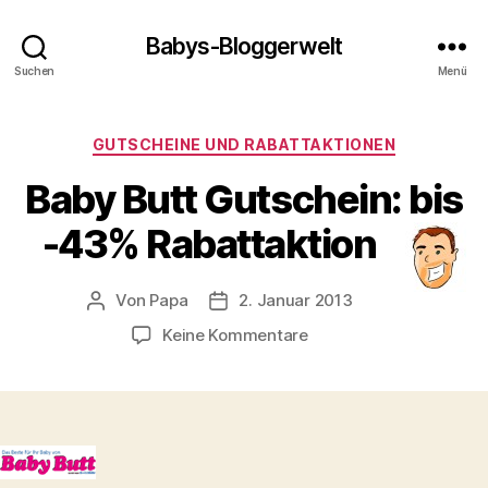
Babys-Bloggerwelt
Suchen
Menü
Kategorien
GUTSCHEINE UND RABATTAKTIONEN
Baby Butt Gutschein: bis
-43% Rabattaktion
Von
Papa
2. Januar 2013
Beitragsautor
Veröffentlichungsdatum
zu
Keine Kommentare
Baby
Butt
Gutschein:
bis
-43%
Rabattaktion