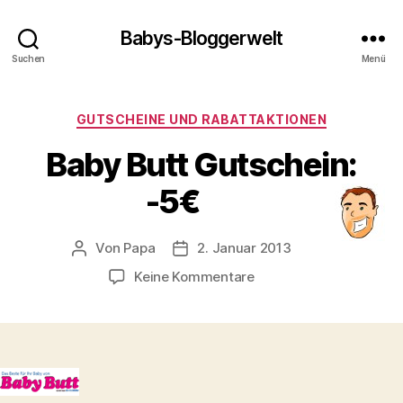
Babys-Bloggerwelt
Suchen
Menü
Kategorien
GUTSCHEINE UND RABATTAKTIONEN
Baby Butt Gutschein:
-5€
Von
Papa
2. Januar 2013
Beitragsautor
Veröffentlichungsdatum
zu
Keine Kommentare
Baby
Butt
Gutschein:
-5€